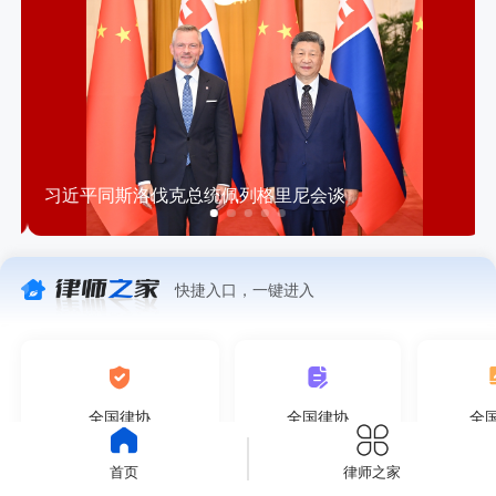
习近平同斯洛伐克总统佩列格里尼会谈
快捷入口，一键进入
全国律协
全国律协
全
维护律师执业权利中心
投诉受理查处中心
综合管
首页
律师之家