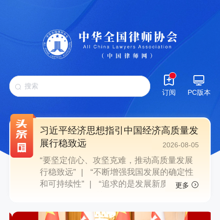
订阅
PC版本
习近平经济思想指引中国经济高质量发
展行稳致远
2026-08-05
“要坚定信心、攻坚克难，推动高质量发展
行稳致远” |
“不断增强我国发展的确定性
和可持续性” |
“追求的是发展新质生产
更多
力” “把老百姓关切的事一件一件办好” |