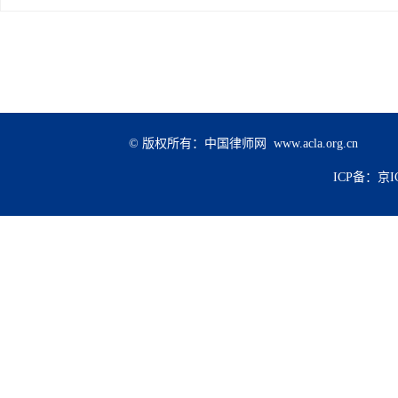
法监督体制机制提出明确要求。《条例》的出台，有利于进一步优
执法监督范围作了哪些规定？答：一是规定对行政执法机关贯彻落
理，强化对行政执法主体和人员资格的监督管理。三是加强行为监
款、乱检查、乱查封等情形的监督。问：《条例》对行政执法监督
作进行全方位、全流程、常态化、长效化监督。二是强化重点监督
行重点监督，对通过涉企行政执法诉求沟通机制、政务服务便民热
监督机构根据党中央、国务院决策部署，对关系经济社会发展大局
© 版权所有：中国律师网 www.acla.org.cn
规范处理程序，规定对监督中发现的问题，根据不同情形制发督办
确各级人民政府应当将行政执法监督结果作为法治政府建设成效评
ICP备：京IC
工作沟通和信息共享机制，提高监督质效。问：《条例》在行政执
建设，明确研究制定行政执法规范化建设标准，督促行政执法机关
人工智能等对行政执法过程中存在的问题进行快速预警，实现精准