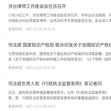
合实际增加违法行为情形，根据情节轻重、危害程度等确定罚款标
励商事调解组织、商事调解行业自律组织加强国际交流合作，积极
法律工作者、新闻工作者中选取50名代表，作为首批特邀行政执法
涉台律师工作座谈会在京召开
例》顺利实施，有关部门重点开展以下工作。一是加大宣传解读力
水平国际互认。问：为确保《条例》实施，下一步要做好哪些工作
水平。二是加快完善配套政策，及时细化明确各类殡葬服务机构相
配套制度，根据《条例》制定商事调解组织管理的具体办法，加强
12月24日上午，涉台律师工作座谈会在京召开，中央台办法规局
务管理，切实做好《条例》的贯彻实施。【责任编辑：宋安勇】
《条例》规定对施行前成立的从事商事调解的组织做好过渡期有关
大陆执业的台湾居民律师、台湾法科学生参加座谈交流。会议深入
党的十八大以来在习近平法治思想的科学指引下全面依法治国取得
发表时间：2025-12-26 10:16:51
居民律师代理民事案件范围等政策进行了解读，鼓励支持台湾居民
法科学生代表分享了在大陆执业和学习发展的感悟体会，表示将把
民律师颁发了律师执业证书。【责任编辑：尚鑫】
司法部 国家知识产权局 联合印发关于加强知识产权
为贯彻落实党中央、国务院关于强化知识产权保护的决策部署，加
发《关于加强知识产权纠纷仲裁工作的指导意见》（以下简称《指
确支持知识产权仲裁平台建设，加强专业仲裁员、仲裁秘书选拔培养
发表时间：2025-12-25 10:05:03
权保护中心和快速维权中心作用，完善技术调查官参与仲裁程序等。
间节点加大宣传力度。特别提出要拓宽知识产权仲裁范围，探索在
推进涉外知识产权仲裁建设。支持开展知识产权仲裁国际交流合作
司法部负责人就《行政执法监督条例》答记者问
等。五是加强知识产权仲裁工作保障。提出建立知识产权管理部门
例发布机制等。【责任编辑：尚鑫】
近日，国务院总理李强签署国务院令，公布《行政执法监督条例》
景。答：行政执法监督是党和国家监督体系的重要组成部分，是各
和保障执法行为规范、执法体制机制完善等取得阶段性成效。同时
发表时间：2025-12-24 10:19:13
执法监督工作需要进一步完善机制、规范程序、强化责任，亟需通