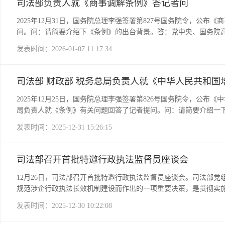
司法部负责人就《商事调解条例》答记者问
葬服务需求相适应的殡葬事业投入机制。三是加强设施供给。殡葬
设殡葬服务机构由政府举办，加强满足群众殡葬服务需求所必需的
2025年12月31日，国务院总理李强签署第827号国务院令，公
收费。同时，对骨灰格位安葬，不收取或者适当收取格位使用费、
问。问：请简要介绍下《条例》的出台背景。答：党中央、国务院
适宜场地，为群众提供治丧便利；加强殡葬服务信息系统建设，提
法治力量向引导和疏导端用力。党的二十届四中全会明确提出健全
发表时间：2026-01-07 11:17:34
作了哪些规定？答：为保障群众基本殡葬服务需求，《条例》规定
渐增多。商事调解具有灵活高效、专业保密、友好经济等特点，是
化、骨灰寄存、生态安葬以及政府举办的殡葬服务机构提供的骨灰
商事调解相关制度，提升自身在国际商事争议解决中的影响力和竞
服务基础项目。三是国家逐步将具备条件的殡葬服务项目纳入国家
面制度规范建设比较薄弱，亟待制定专门行政法规。《条例》的出
司法部 财政部 税务总局负责人就《中华人民共和
是设区的市级以上地方人民政府民政部门会同有关部门合理确定殡
环境，有利于更好服务高质量发展和高水平对外开放。问：制定《
定？答：为加强和规范殡葬设施建设和管理，《条例》规定：一是
标国际高标准经贸规则和商事调解规则，构建既有中国特色又与国
2025年12月25日，国务院总理李强签署第826号国务院令，公
任。明确县级以上地方人民政府根据本行政区域人口规模和分布状
留制度空间。三是注意做好与有关法律制度的衔接，形成矛盾纠纷
局负责人就《条例》有关问题回答了记者提问。问：请简要介绍一
公墓。三是加强运营管理。明确规定不得再新设立营利性殡葬服务
及管理运行要求、商事调解活动的基本规则等方面予以规范：一是
高质量发展、社会公平、市场统一的税收制度，优化税制结构。党
发表时间：2025-12-31 15:26:15
法加大对违法行为的处罚力度。问：《条例》在加强和规范殡仪、
求商事调解组织应当建立利益冲突审查、投诉处理等内部管理制度
明确遗体接运、存放、火化等环节的规范性要求。二是加强和规范
则。四是规定商事调解员在调解过程中应当保持中立，勤勉尽责，
病人等提供骨灰格位、公墓墓位的除外；骨灰格位、公墓墓位使用
合理的原则制定商事调解费用标准，并向社会公开。问：《条例》
司法部召开首批特邀行政执法监督员座谈会
殡葬服务信息系统的建设、管理和维护，将殡葬服务主体和相关从
育有国际影响力的商事调解组织，提升商事调解组织的国际竞争力
收费管理，《条例》规定：一是对殡葬服务实行清单化管理，禁止
认知度。三是鼓励有条件的地区和部门结合本地区、本领域实际情
12月26日，司法部召开首批特邀行政执法监督员座谈会。司法部
化殡葬领域价格违法行为具体情形，为依法查处提供依据。问：《
等制度的衔接机制，畅通商事争议解决途径。五是明确当事人可以
规范涉企行政执法长效机制建设而作出的一项重要决策，是贯彻实施新
推行节地生态安葬，倡导使用绿色环保丧葬用品，倡导文明、低碳
例》如何推动我国商事调解制度与国际商事调解制度规则融通衔接
执法协调监督工作体系建设的意见》等党中央、国务院有关文件要
发表时间：2025-12-30 10:22:08
合监管方面作了哪些规定？答：为明确监管责任，增强监管合力，
接：一是明确商事调解组织可以从具有专业影响力和公信力的境外
公正文明执法，促进全国统一大市场建设，优化法治化营商环境。
项清单，加强定期督导，民政部门和其他有关部门依法履职，完善
贸易试验区、海南自由贸易港等区域内，允许境外商事调解组织设
面的政策要求、法律规定，积极向社会传递党中央对企业和企业家