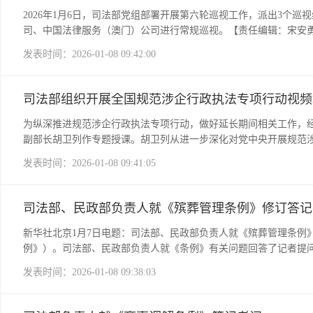
2026年1月6日，司法部党组部署开展第六轮巡视工作，派出3
司、中国法律服务（澳门）公司进行常规巡视。【责任编辑：宋安
发表时间：2026-01-08 09:42:00
司法部组织开展全国规范涉企行政执法专项行动视频
为纵深推进规范涉企行政执法专项行动，做好延长期间相关工作，经
副部长胡卫列作专题授课。胡卫列从进一步深化对党中央开展规范
等关系，紧抓重点领域、重点问题等方面，积极回应地方和部门关
发表时间：2026-01-08 09:41:05
范涉企执法长效机制、准确理解把握新出台的《行政执法监督条例
由个案纠偏向类案规范、由问题整治向机制完善深化拓展，在抓好
心，稳定市场预期，优化营商环境，纵深推进全国统一大市场建设。
司法部、民政部负责人就《殡葬管理条例》修订答记
国家监委机关、中央政法委、最高人民法院、最高人民检察院有关
负责同志，司法部和地方专项行动工作专班全体人员近11万人参加
新华社北京1月7日电题：司法部、民政部负责人就《殡葬管理条例
例》）。司法部、民政部负责人就《条例》有关问题回答了记者提问
理条例》，在加强殡葬管理等方面发挥了重要作用。近年来，殡葬
发表时间：2026-01-08 09:38:03
要修订现行《条例》。问：修订《条例》的总体思路是什么？答：修
葬全链条各环节，加强和规范服务管理。三是坚持问题导向，为解
高度关切，加强和规范殡葬服务管理，《条例》规定：一是突出公