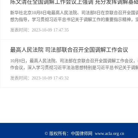
陈文清在全国调解工作会议上强调 充分发挥调解基
新华社北京10月8日电最高人民法院、司法部8日在京联合召开全
想为指导，学习贯彻习近平总书记关于调解工作的重要指示精神，坚
境。陈文清向辛勤工作在矛盾纠纷排查化解第一线的广大调解员、
发表时间：2023-10-09 17:47:35
最高人民法院 司法部联合召开全国调解工作会议
10月8日，最高人民法院、司法部在京联合召开全国调解工作会议
作会议，深入学习贯彻习近平法治思想特别是习近平总书记关于调
研究部署推进新时代新征程调解工作的任务措施，推动建设更高水
发表时间：2023-10-09 17:45:32
民法院党组书记、院长张军，司法部党组书记、部长贺荣出席会议
支持人民调解工作是人民法院的法定职能。近年来，各级法院加强
用，推动大量矛盾纠纷化解在基层、化解在萌芽状态。要深入学习贯
重大意义，增强政治自觉、法治自觉、审判自觉，推动新时代调解工
治理体系和诉源治理大格局，支持开展“无讼”村（社区）等创建，
汇聚化解合力，既“走出去”指导、支持人民调解、行业调解、法院
委派委托人民调解工作机制，做实调解平台“三进”工作，提升纠纷
现常态化业务指导，完善业务协同和信息共享，把党的领导和我国
© 版权所有：中国律师网 www.acla.org.cn
纷发生。司法部党组书记、部长贺荣出席全国调解工作会议并讲话