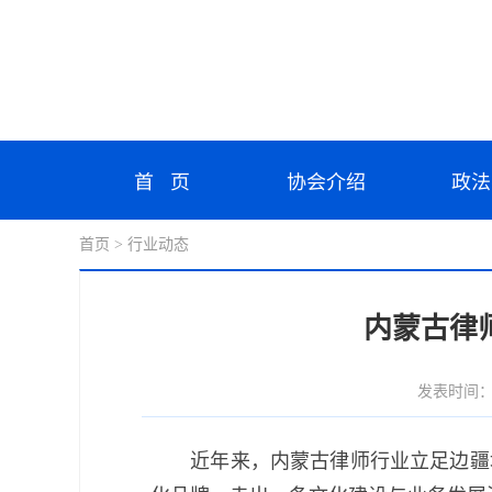
首 页
协会介绍
政法
首页
> 行业动态
内蒙古律
发表时间：202
近年来，内蒙古律师行业立足边疆地