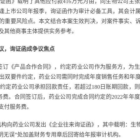
证函》载明了其他应付款416万元为由，向生物公司主
逢上市公司年报季，询证函作为审计必备工具，其会计
的重要风险点。本文结合本案生效判决，对案件事实、
及其他商事主体提供实务参考。
议，询证函成争议焦点
公司签订《产品合作合同》，约定药业公司作为服务方，为
算作出双要件约定，药业公司需同时完成年度销售任务和年
约定药业公司承担回款责任，若超过180日账期回款，
务费。合同签订后，药业公司完成合同约定的2022年
支付服务费。
计机构向药业公司发出《企业往来询证函》，其中载明：生物
明无误”处加盖财务专用章后回寄给年报审计机构。