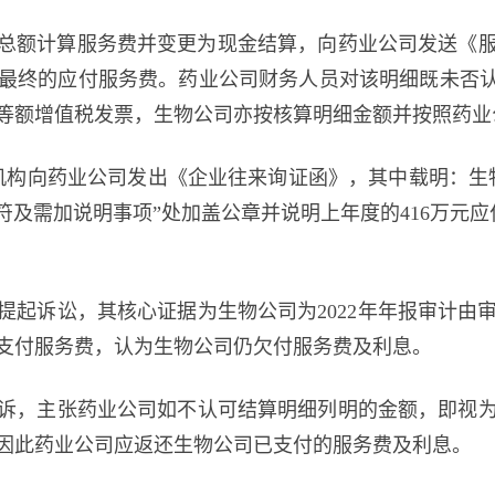
按销售总额计算服务费并变更为现金结算，向药业公司发送
最终的应付服务费。药业公司财务人员对该明细既未否认
等额增值税发票，生物公司亦按核算明细金额并按照药业
计机构向药业公司发出《企业往来询证函》，其中载明：生
符及需加说明事项”处加盖公章并说明上年度的416万元应
法院提起诉讼，其核心证据为生物公司为2022年年报审计
支付服务费，认为生物公司仍欠付服务费及利息。
诉，主张药业公司如不认可结算明细列明的金额，即视
因此药业公司应返还生物公司已支付的服务费及利息。