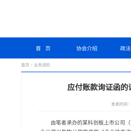
首 页
协会介绍
政法
首页
> 业务进阶
应付账款询证函的
发表时间：202
由笔者承办的某科创板上市公司（