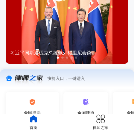
习近平同斯洛伐克总统佩列格里尼会谈
快捷入口，一键进入
全国律协
全国律协
全
维护律师执业权利中心
投诉受理查处中心
综合管
首页
律师之家