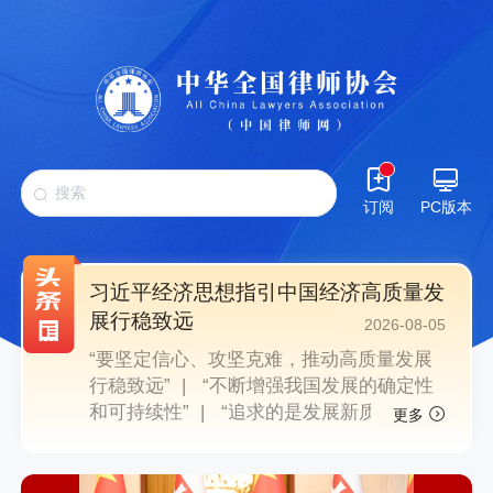
订阅
PC版本
习近平经济思想指引中国经济高质量发
展行稳致远
2026-08-05
“要坚定信心、攻坚克难，推动高质量发展
行稳致远” |
“不断增强我国发展的确定性
和可持续性” |
“追求的是发展新质生产
更多
力” “把老百姓关切的事一件一件办好” |