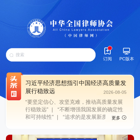
订阅
PC版本
习近平经济思想指引中国经济高质量发
展行稳致远
2026-08-05
“要坚定信心、攻坚克难，推动高质量发展
行稳致远” |
“不断增强我国发展的确定性
和可持续性” |
“追求的是发展新质生产
更多
力” “把老百姓关切的事一件一件办好” |